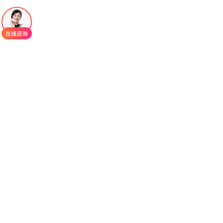
生低血糖、不引起体重增加、以及同类型药物中副
作用更小的优势，同时引起胃肠道不良反应的发生
率很低。
曲格列汀
的作用机理是，进食之后，机体就会
分泌肠促胰素，主要由胰岛胰高血糖素样
肽-1（GLP-1）和抑胃肽（GIP）组成。这两种激素
可以促进胰岛β细胞分泌胰岛素，从而降低血糖。身
体内还有一种酶，叫二肽基肽酶-4（DPP-4），这种
酶会分解肠促胰素。它会通过对DPP-4的抑制，阻
止肠促胰素的降解，从而使肠促胰素长期发挥作
用，刺激胰岛β细胞分泌胰岛素，将糖尿病患者的血
糖维持在正常值。
曲格列汀
由于其种特殊的分子结构，在体内代
谢非常缓慢，主要经过肾脏代谢。这个药物在体内
代谢一周后，仍然能有效的抑制DPP-4酶。有研究